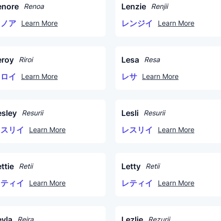
enore
Lenzie
Renoa
Renjii
レノア
レンジイ
Learn More
Learn More
eroy
Lesa
Riroi
Resa
リロイ
レサ
Learn More
Learn More
esley
Lesli
Resurii
Resurii
レスリイ
レスリイ
Learn More
Learn More
ttie
Letty
Retii
Retii
レティイ
レティイ
Learn More
Learn More
eyla
Lezlie
Reira
Rezurii