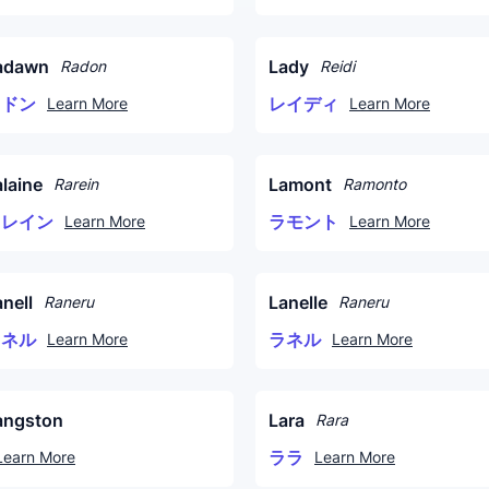
adawn
Lady
Radon
Reidi
ラドン
レイディ
Learn More
Learn More
alaine
Lamont
Rarein
Ramonto
ラレイン
ラモント
Learn More
Learn More
nell
Lanelle
Raneru
Raneru
ラネル
ラネル
Learn More
Learn More
angston
Lara
Rara
ララ
Learn More
Learn More