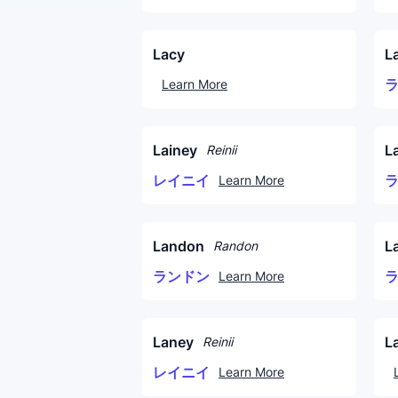
Lacy
L
Learn More
Lainey
L
Reinii
レイニイ
Learn More
Landon
La
Randon
ランドン
Learn More
Laney
L
Reinii
レイニイ
Learn More