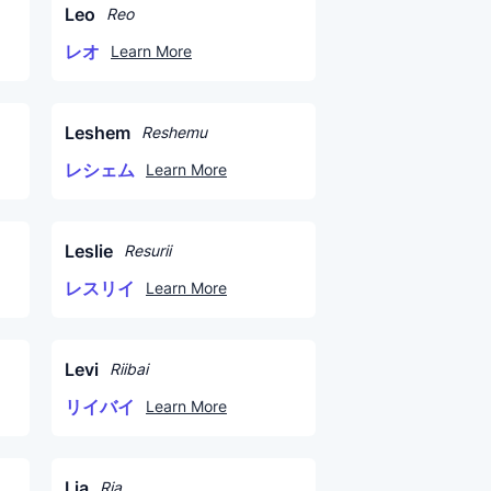
Leo
Reo
レオ
Learn More
Leshem
Reshemu
レシェム
Learn More
Leslie
Resurii
レスリイ
Learn More
Levi
Riibai
リイバイ
Learn More
Lia
Ria