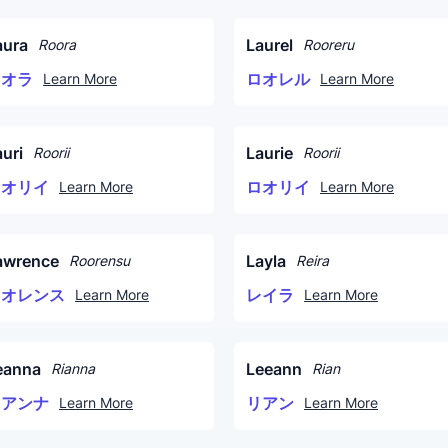
aura
Laurel
Roora
Rooreru
ロオラ
ロオレル
Learn More
Learn More
auri
Laurie
Roorii
Roorii
ロオリイ
ロオリイ
Learn More
Learn More
awrence
Layla
Roorensu
Reira
ロオレンス
レイラ
Learn More
Learn More
eanna
Leeann
Rianna
Rian
リアンナ
リアン
Learn More
Learn More