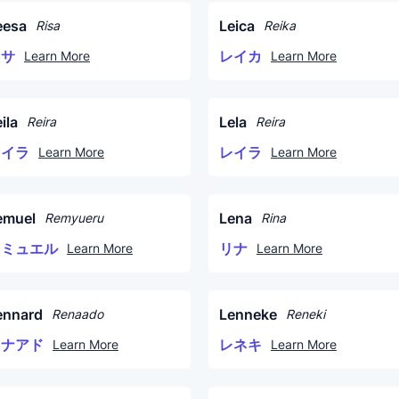
eesa
Leica
Risa
Reika
リサ
レイカ
Learn More
Learn More
ila
Lela
Reira
Reira
レイラ
レイラ
Learn More
Learn More
emuel
Lena
Remyueru
Rina
レミュエル
リナ
Learn More
Learn More
ennard
Lenneke
Renaado
Reneki
レナアド
レネキ
Learn More
Learn More